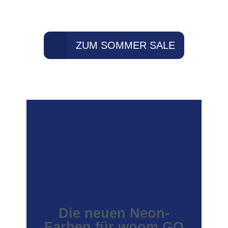
Vorbeikommen lohnt sich!
ZUM SOMMER SALE
WOOM LIMITED
EDITION
JETZT NEU!
Die neuen Neon-
Farben für woom GO