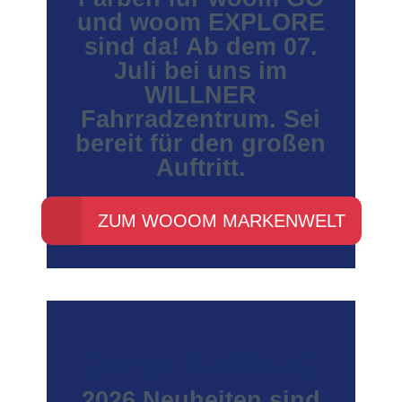
und woom EXPLORE
sind da! Ab dem 07.
Juli bei uns im
WILLNER
Fahrradzentrum. Sei
bereit für den großen
Auftritt.
ZUM WOOOM MARKENWELT
GRAVEL WORLD
2026 Neuheiten sind