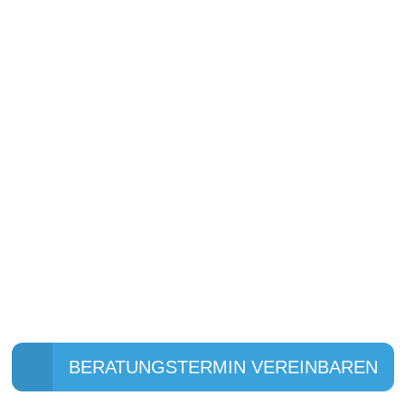
WIR HABEN NOCH VIEL
MEHR AUF LAGER
ÜBERZEUGEN SIE SICH
SELBST!
Um Ihnen ein breites und
abwechslungsreiches
Sortiment in unserem Markt
anbieten zu können, führen wir
ein großes Angebot an Marken.
BERATUNGSTERMIN VEREINBAREN