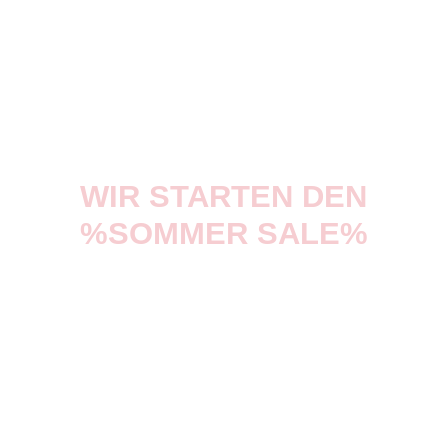
WIR STARTEN DEN
%SOMMER SALE%
Der große
Sommer-Sale bei
WILLNER
ist gestartet: Wir haben
über 600 Bikes und E-Bikes für
Sie drastisch reduziert. Zusätzlich
attraktive Rabatte auf unsere
Bekleidung
und
Zubehör
mit den
Gutscheinen in dieser Beilage.
Bei uns finden Sie die perfekte
Ausrüstung für jeden Bedarf.