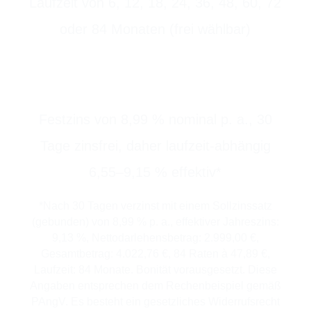
Laufzeit von 6, 12, 18, 24, 36, 48, 60, 72
oder 84 Monaten (frei wählbar)
Festzins
Festzins von 8,99 % nominal p. a., 30
Tage zinsfrei, daher laufzeit-abhängig
6,55–9,15 % effektiv*
*Nach 30 Tagen verzinst mit einem Sollzinssatz
(gebunden) von 8,99 % p. a., effektiver Jahreszins:
9,13 %, Nettodarlehensbetrag: 2.999,00 €,
Gesamtbetrag: 4.022,76 €, 84 Raten à 47,89 €,
Laufzeit: 84 Monate. Bonität vorausgesetzt. Diese
Angaben entsprechen dem Rechenbeispiel gemäß
PAngV. Es besteht ein gesetzliches Widerrufsrecht