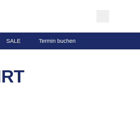
SALE
Termin buchen
HRT
SO ERREICHEN SIE UNS
☏ 0841 93535-0
✉ info@willner-fahrrad.de