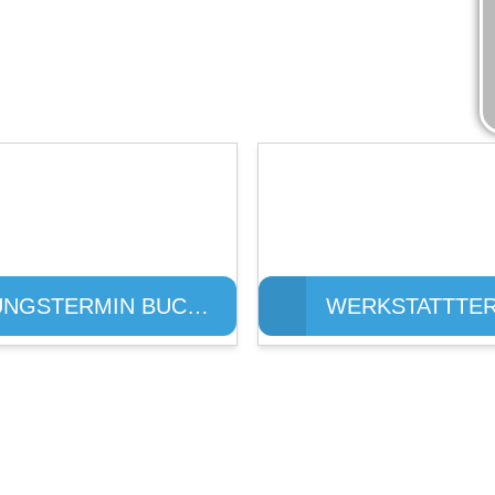
ÖFFNUNGSZEITEN
WERKSTATT
0 - 19:00 Uhr
Mo. - Fr.: 08:00 - 19:00
 - 18:00 Uhr
Samstag: 09:30 - 14:0
BERATUNGSTERMIN BUCHEN
DURCHWAHLEN