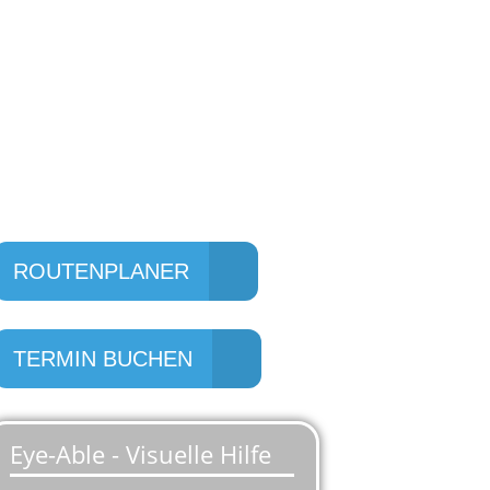
ADRESSE
Willner Fahrradzentrum
Friedrichshofener Str. 1e
85049 Ingolstadt
ROUTENPLANER
TERMIN BUCHEN