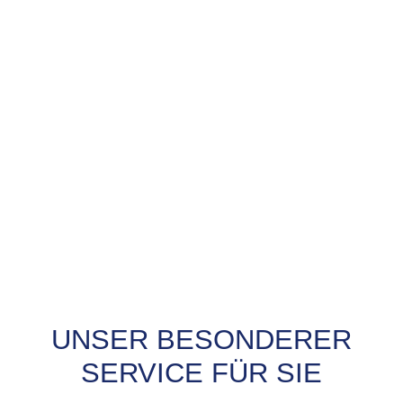
UNSER BESONDERER
PROBEFAHRT? JA,
SERVICE FÜR SIE
SOFORT!