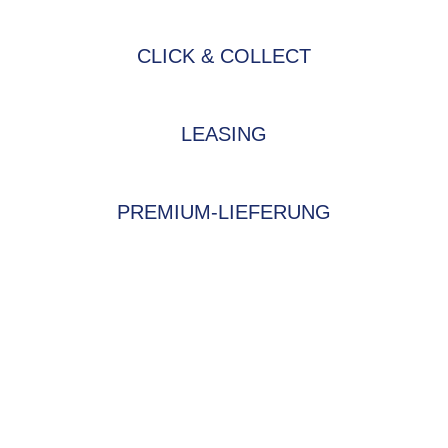
CLICK & COLLECT
LEASING
PREMIUM-LIEFERUNG
BIKE-LEASING
EINFACH UND PREISGÜNSTIG ZUM
NEUEN DIENSTRAD