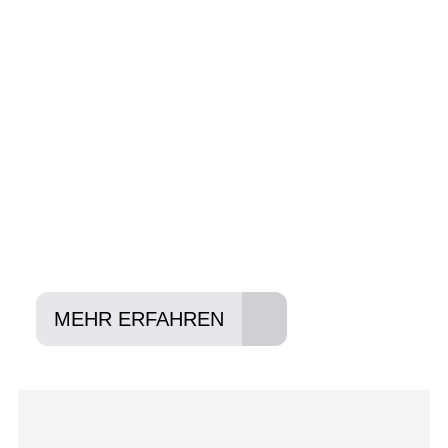
Wir beraten Sie gerne welches Bike zu
Ihnen und Ihren Anforderungen passt -
und können Ihnen attraktive Leasing-
Konditionen vermitteln.
In drei Schritten zum neuen Bike:
Lieblings-Bike aussuchen
Vertrag abschließen
Abholen und Spaß haben
MEHR ERFAHREN