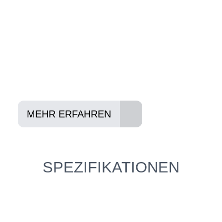
Konditionen vermitteln.
In drei Schritten zum neuen Bike:
Lieblings-Bike aussuchen
Vertrag abschließen
Abholen und Spaß haben
MEHR ERFAHREN
SPEZIFIKATIONEN