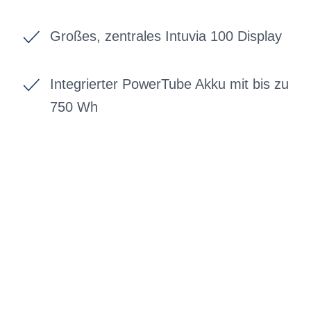
Großes, zentrales Intuvia 100 Display
Integrierter PowerTube Akku mit bis zu
750 Wh
BIKE-LEASING
EINFACH UND PREISGÜNSTIG ZUM
NEUEN DIENSTRAD
Wir beraten Sie gerne welches Bike zu
Ihnen und Ihren Anforderungen passt -
und können Ihnen attraktive Leasing-