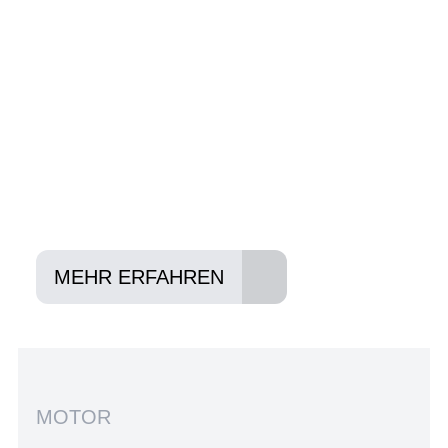
Ihnen und Ihren Anforderungen passt -
und können Ihnen attraktive Leasing-
Konditionen vermitteln.
In drei Schritten zum neuen Bike:
Lieblings-Bike aussuchen
Vertrag abschließen
Abholen und Spaß haben
MEHR ERFAHREN
MOTOR