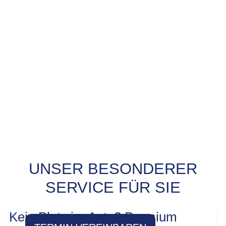
UNSER BESONDERER
PROBEFAHRT? JA,
SERVICE FÜR SIE
SOFORT!
Kein Platz im Auto? Premium