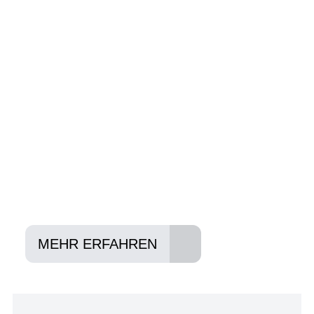
Wir beraten Sie gerne welches Bike zu
Ihnen und Ihren Anforderungen passt -
und können Ihnen attraktive Leasing-
Konditionen vermitteln.
In drei Schritten zum neuen Bike:
Lieblings-Bike aussuchen
Vertrag abschließen
Abholen und Spaß haben
MEHR ERFAHREN