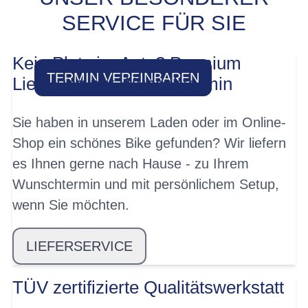
PROBEFAHRT? JA,
SERVICE FÜR SIE
SOFORT!
Kein Platz im Auto? Premium
TERMIN VEREINBAREN
Lieferung mit Wunschtermin
Sie haben in unserem Laden oder im Online-
Shop ein schönes Bike gefunden? Wir liefern
es Ihnen gerne nach Hause - zu Ihrem
Wunschtermin und mit persönlichem Setup,
wenn Sie möchten.
LIEFERSERVICE
TÜV zertifizierte Qualitätswerkstatt