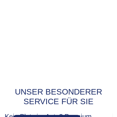
UNSER BESONDERER
PROBEFAHRT? JA,
SERVICE FÜR SIE
SOFORT!
Kein Platz im Auto? Premium