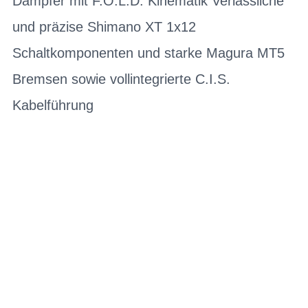
Dämpfer mit F.O.L.D. Kinematik Verlässliche
und präzise Shimano XT 1x12
Schaltkomponenten und starke Magura MT5
Bremsen sowie vollintegrierte C.I.S.
Kabelführung
BIKE-LEASING
EINFACH UND PREISGÜNSTIG ZUM
NEUEN DIENSTRAD
Wir beraten Sie gerne welches Bike zu