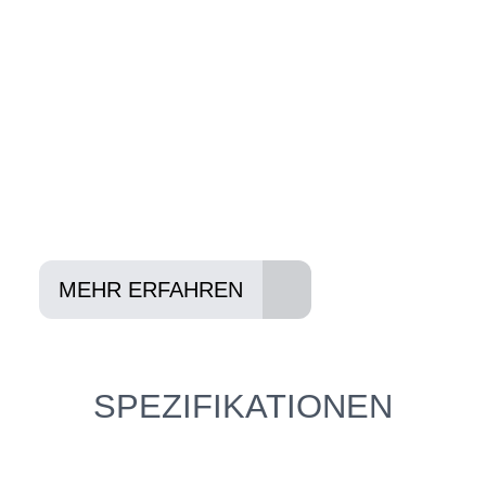
Ihnen und Ihren Anforderungen passt -
und können Ihnen attraktive Leasing-
Konditionen vermitteln.
In drei Schritten zum neuen Bike:
Lieblings-Bike aussuchen
Vertrag abschließen
Abholen und Spaß haben
MEHR ERFAHREN
SPEZIFIKATIONEN