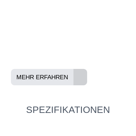
und können Ihnen attraktive Leasing-
Konditionen vermitteln.
In drei Schritten zum neuen Bike:
Lieblings-Bike aussuchen
Vertrag abschließen
Abholen und Spaß haben
MEHR ERFAHREN
SPEZIFIKATIONEN