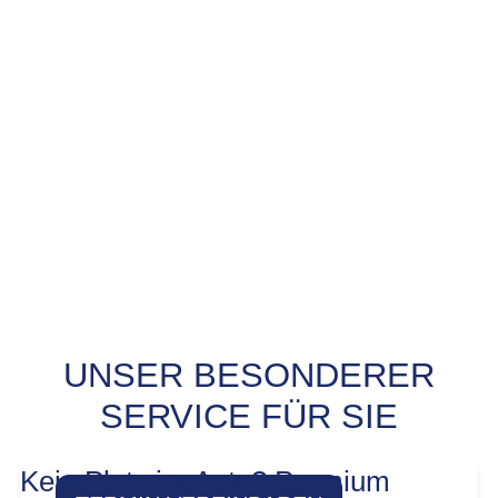
UNSER BESONDERER
PROBEFAHRT? JA,
SERVICE FÜR SIE
SOFORT!
Kein Platz im Auto? Premium