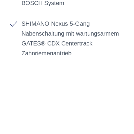
BOSCH System
SHIMANO Nexus 5-Gang
Nabenschaltung mit wartungsarmem
GATES® CDX Centertrack
Zahnriemenantrieb
BIKE-LEASING
EINFACH UND PREISGÜNSTIG ZUM
NEUEN DIENSTRAD
Wir beraten Sie gerne welches Bike zu
Ihnen und Ihren Anforderungen passt -