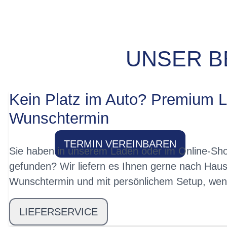
UNSER B
PROBEFAHRT? 
Kein Platz im Auto? Premium L
Wunschtermin
TERMIN VEREINBAREN
Sie haben in unserem Laden oder im Online-Sho
gefunden? Wir liefern es Ihnen gerne nach Haus
Wunschtermin und mit persönlichem Setup, wen
LIEFERSERVICE