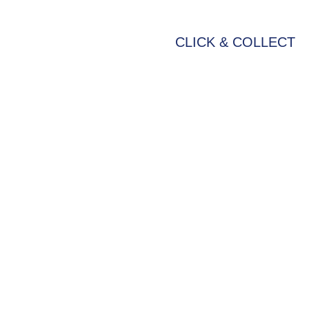
CLICK & COLLECT
BIKE-LEASING
EINFACH UND PREISGÜNSTIG ZUM NEU
Wir beraten Sie gerne welches Bike zu Ihne