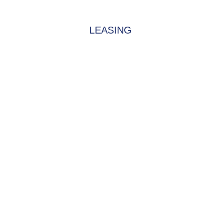
LEASING
EN DIENSTRAD
n und Ihren