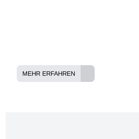
Anforderungen passt - und können Ihnen att
Konditionen vermitteln.
In drei Schritten zum neuen Bike:
Lieblings-Bike aussuchen
Vertrag abschließen
Abholen und Spaß haben
MEHR ERFAHREN