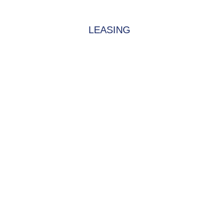
LEASING
EN DIENSTRAD
n und Ihren