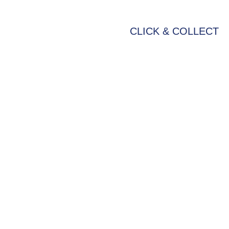
CLICK & COLLECT
BIKE-LEASING
EINFACH UND PREISGÜNSTIG ZUM NEU
Wir beraten Sie gerne welches Bike zu Ihne