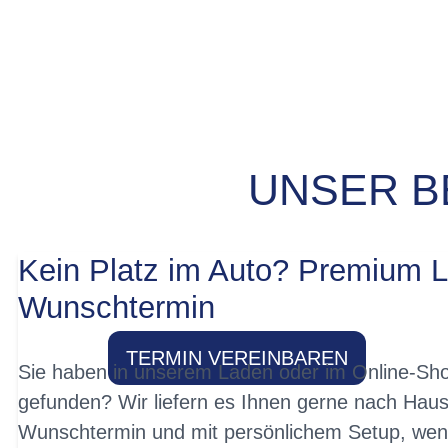
UNSER B
PROBEFAHRT? 
Kein Platz im Auto? Premium L
Wunschtermin
TERMIN VEREINBAREN
Sie haben in unserem Laden oder im Online-Sho
gefunden? Wir liefern es Ihnen gerne nach Haus
Wunschtermin und mit persönlichem Setup, wen