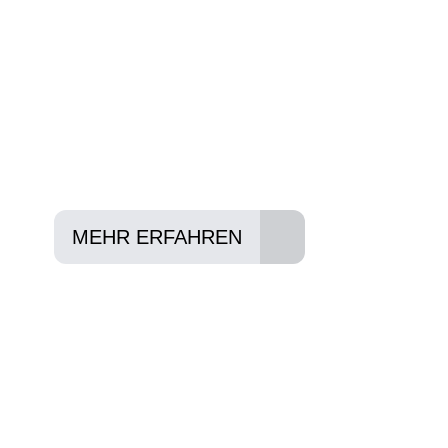
Anforderungen passt - und können Ihnen att
Konditionen vermitteln.
In drei Schritten zum neuen Bike:
Lieblings-Bike aussuchen
Vertrag abschließen
Abholen und Spaß haben
MEHR ERFAHREN