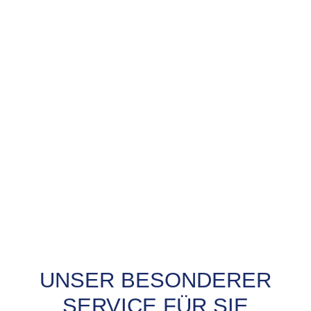
UNSER BESONDERER
PROBEFAHRT? JA,
SERVICE FÜR SIE