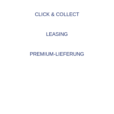
CLICK & COLLECT
LEASING
PREMIUM-LIEFERUNG
BIKE-LEASING
EINFACH UND PREISGÜNSTIG ZUM
NEUEN DIENSTRAD