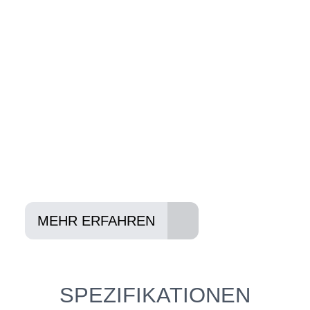
Wir beraten Sie gerne welches Bike zu
Ihnen und Ihren Anforderungen passt -
und können Ihnen attraktive Leasing-
Konditionen vermitteln.
In drei Schritten zum neuen Bike:
Lieblings-Bike aussuchen
Vertrag abschließen
Abholen und Spaß haben
MEHR ERFAHREN
SPEZIFIKATIONEN