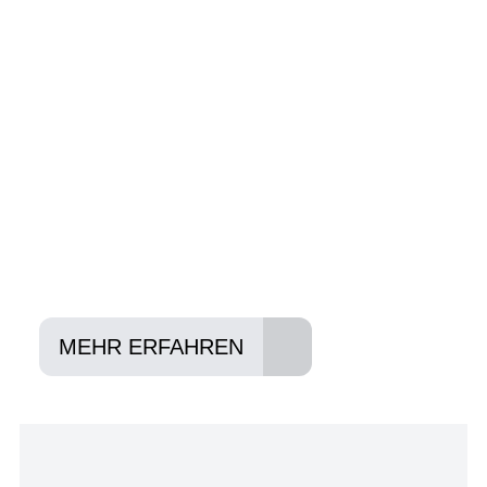
Wir beraten Sie gerne welches Bike zu
Ihnen und Ihren Anforderungen passt -
und können Ihnen attraktive Leasing-
Konditionen vermitteln.
In drei Schritten zum neuen Bike:
Lieblings-Bike aussuchen
Vertrag abschließen
Abholen und Spaß haben
MEHR ERFAHREN