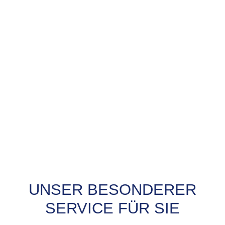
UNSER BESONDERER
PROBEFAHRT? JA,
SERVICE FÜR SIE
SOFORT!