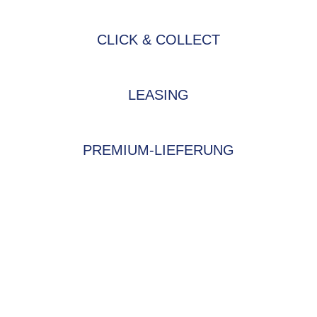
CLICK & COLLECT
LEASING
PREMIUM-LIEFERUNG
BIKE-LEASING
EINFACH UND PREISGÜNSTIG ZUM
NEUEN DIENSTRAD