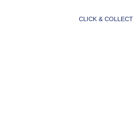
CLICK & COLLECT
BIKE-LEASING
EINFACH UND PREISGÜNSTIG ZUM NEU
Wir beraten Sie gerne welches Bike zu Ihne