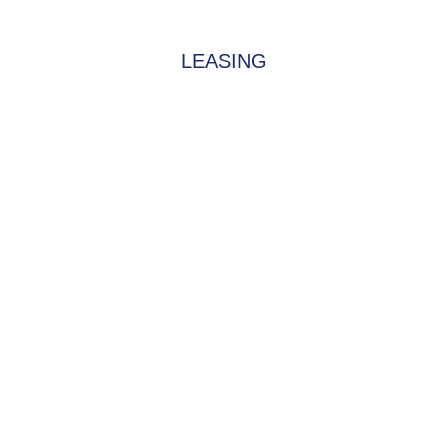
LEASING
EN DIENSTRAD
n und Ihren