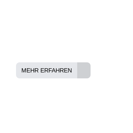
Anforderungen passt - und können Ihnen att
Konditionen vermitteln.
In drei Schritten zum neuen Bike:
Lieblings-Bike aussuchen
Vertrag abschließen
Abholen und Spaß haben
MEHR ERFAHREN