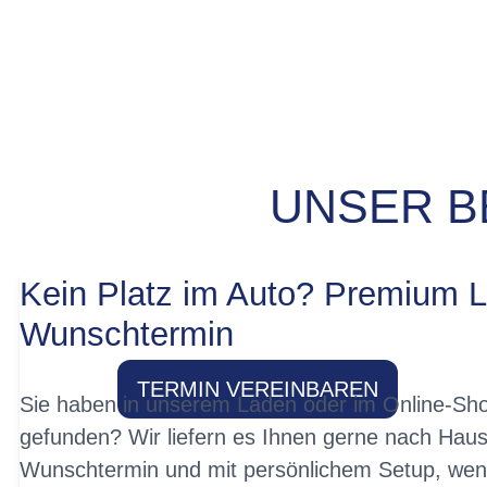
UNSER B
PROBEFAHRT? 
Kein Platz im Auto? Premium L
Wunschtermin
TERMIN VEREINBAREN
Sie haben in unserem Laden oder im Online-Sho
gefunden? Wir liefern es Ihnen gerne nach Haus
Wunschtermin und mit persönlichem Setup, wen