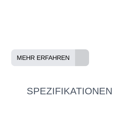
In drei Schritten zum neuen Bike:
Lieblings-Bike aussuchen
Vertrag abschließen
Abholen und Spaß haben
MEHR ERFAHREN
SPEZIFIKATIONEN