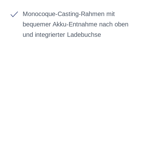
Monocoque-Casting-Rahmen mit
bequemer Akku-Entnahme nach oben
und integrierter Ladebuchse
BIKE-LEASING
EINFACH UND PREISGÜNSTIG ZUM
NEUEN DIENSTRAD
Wir beraten Sie gerne welches Bike zu
Ihnen und Ihren Anforderungen passt -
und können Ihnen attraktive Leasing-
Konditionen vermitteln.