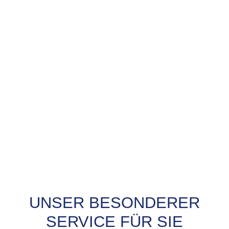
UNSER BESONDERER
PROBEFAHRT? JA,
SERVICE FÜR SIE
SOFORT!