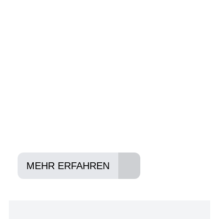
Wir beraten Sie gerne welches Bike zu
Ihnen und Ihren Anforderungen passt -
und können Ihnen attraktive Leasing-
Konditionen vermitteln.
In drei Schritten zum neuen Bike:
Lieblings-Bike aussuchen
Vertrag abschließen
Abholen und Spaß haben
MEHR ERFAHREN