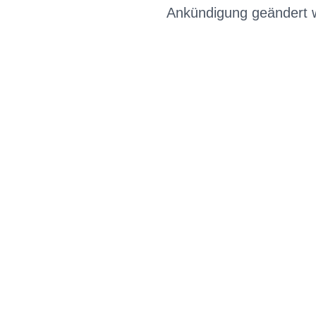
Ankündigung geändert 
BIKE-LEASING
EINFACH UND PREISGÜNSTIG ZUM NEU
Wir beraten Sie gerne welches Bike zu Ihne
Anforderungen passt - und können Ihnen att
Konditionen vermitteln.
In drei Schritten zum neuen Bike: