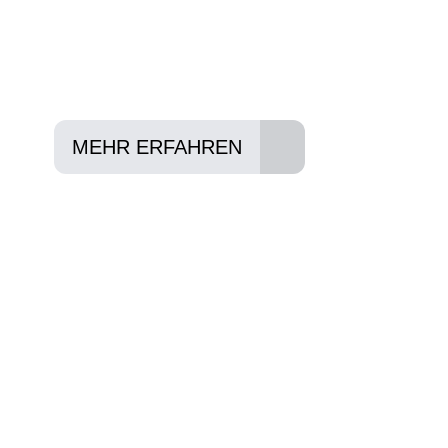
Lieblings-Bike aussuchen
Vertrag abschließen
Abholen und Spaß haben
MEHR ERFAHREN