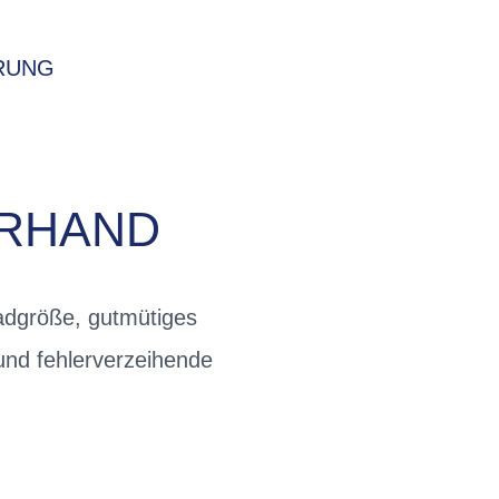
RUNG
ERHAND
adgröße, gutmütiges
 und fehlerverzeihende